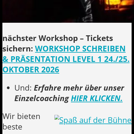
nächster Workshop – Tickets
sichern:
WORKSHOP SCHREIBEN
& PRÄSENTATION LEVEL 1 24./25.
OKTOBER 2026
Und:
Erfahre mehr über unser
Einzelcoaching
HIER KLICKEN
.
Wir bieten
beste