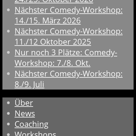
Nächster Comedy-Workshop:
14./15. März 2026
Nächster Comedy-Workshop:
11./12 Oktober 2025
Nur noch 3 Plätze: Comedy-
Workshop: 7./8. Okt.
Nächster Comedy-Workshop:
8./9. Juli
Über
News
Coaching
Workshops