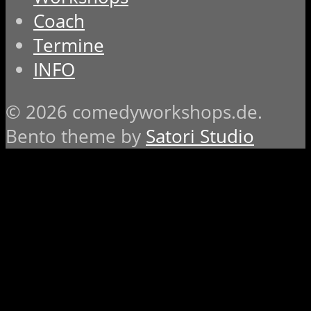
Coach
Termine
INFO
© 2026 comedyworkshops.de.
Bento theme by
Satori Studio